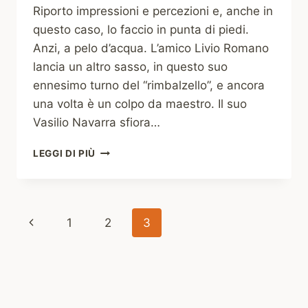
Riporto impressioni e percezioni e, anche in
questo caso, lo faccio in punta di piedi.
Anzi, a pelo d’acqua. L’amico Livio Romano
lancia un altro sasso, in questo suo
ennesimo turno del “rimbalzello”, e ancora
una volta è un colpo da maestro. Il suo
Vasilio Navarra sfiora…
#1
LEGGI DI PIÙ
A
PELO
D’ACQUA
–
Navigazione
Pagina
1
2
3
LIVIO
ROMANO
pagina
Precedente