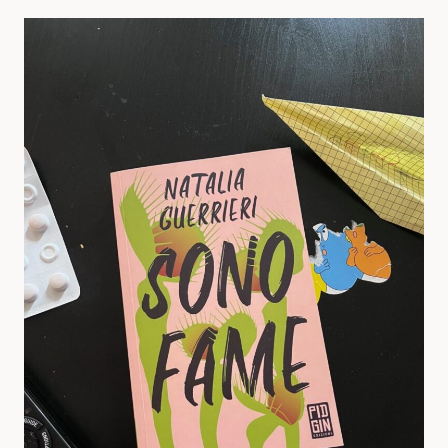
DELITTO
E
FUGA
–
EZIO
SINIGAGLIA