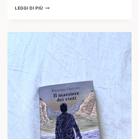
#2
LEGGI DI PIÙ
SONO
FAME
–
NATALIA
GUERRIERI